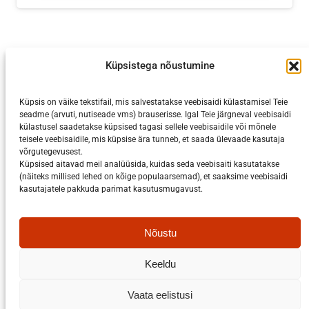
Küpsistega nõustumine
Küpsis on väike tekstifail, mis salvestatakse veebisaidi külastamisel Teie
seadme (arvuti, nutiseade vms) brauserisse. Igal Teie järgneval veebisaidi
külastusel saadetakse küpsised tagasi sellele veebisaidile või mõnele
teisele veebisaidile, mis küpsise ära tunneb, et saada ülevaade kasutaja
võrgutegevusest.
Küpsised aitavad meil analüüsida, kuidas seda veebisaiti kasutatakse
(näiteks millised lehed on kõige populaarsemad), et saaksime veebisaidi
kasutajatele pakkuda parimat kasutusmugavust.
Facebook
Kontakt
Nõustu
arenduskeskus@viljandimaa.ee
Keeldu
Vabaduse plats 4 (I korrus), Viljandi 71020
Kõik kontaktid
Vaata eelistusi