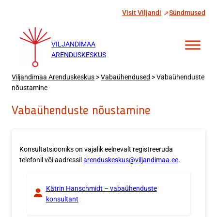
Liigu
Visit Viljandi
Sündmused
sisu
juurde
VILJANDIMAA
ARENDUSKESKUS
Viljandimaa Arenduskeskus
>
Vabaühendused
>
Vabaühenduste
nõustamine
Vabaühenduste nõustamine
Konsultatsiooniks on vajalik eelnevalt registreeruda
telefonil või aadressil
arenduskeskus@viljandimaa.ee
.
Kätrin Hanschmidt – vabaühenduste
konsultant