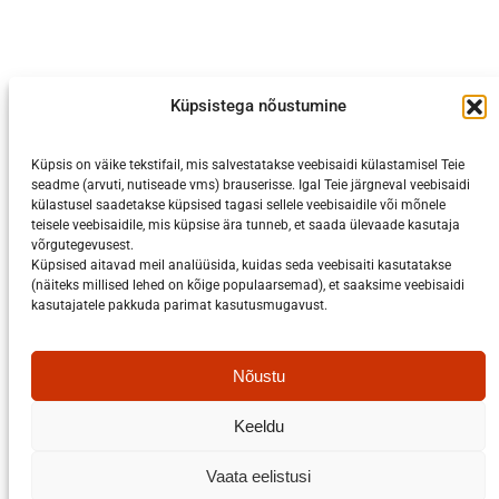
Küpsistega nõustumine
Küpsis on väike tekstifail, mis salvestatakse veebisaidi külastamisel Teie
seadme (arvuti, nutiseade vms) brauserisse. Igal Teie järgneval veebisaidi
külastusel saadetakse küpsised tagasi sellele veebisaidile või mõnele
teisele veebisaidile, mis küpsise ära tunneb, et saada ülevaade kasutaja
võrgutegevusest.
Küpsised aitavad meil analüüsida, kuidas seda veebisaiti kasutatakse
(näiteks millised lehed on kõige populaarsemad), et saaksime veebisaidi
kasutajatele pakkuda parimat kasutusmugavust.
Facebook
Kontakt
Nõustu
arenduskeskus@viljandimaa.ee
Keeldu
Vabaduse plats 4 (I korrus), Viljandi 71020
Kõik kontaktid
Vaata eelistusi