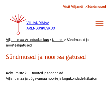
Liigu
Visit Viljandi
Sündmused
sisu
juurde
VILJANDIMAA
ARENDUSKESKUS
Viljandimaa Arenduskeskus
>
Noored
>
Sündmused ja
noortealgatused
Sündmused ja noortealgatused
Kohtumiste kuu: noored ja tööandjad
Viljandimaa ja Jõgevamaa noorte ja kogukondade häkaton